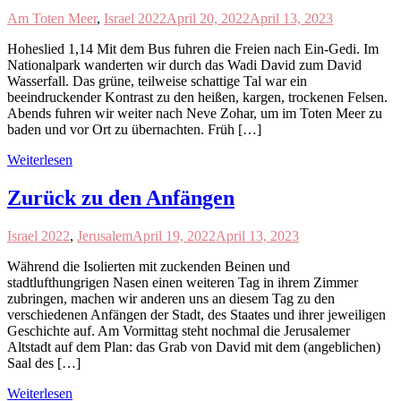
Am Toten Meer
,
Israel 2022
April 20, 2022
April 13, 2023
Hoheslied 1,14 Mit dem Bus fuhren die Freien nach Ein-Gedi. Im
Nationalpark wanderten wir durch das Wadi David zum David
Wasserfall. Das grüne, teilweise schattige Tal war ein
beeindruckender Kontrast zu den heißen, kargen, trockenen Felsen.
Abends fuhren wir weiter nach Neve Zohar, um im Toten Meer zu
baden und vor Ort zu übernachten. Früh […]
Weiterlesen
Zurück zu den Anfängen
Israel 2022
,
Jerusalem
April 19, 2022
April 13, 2023
Während die Isolierten mit zuckenden Beinen und
stadtlufthungrigen Nasen einen weiteren Tag in ihrem Zimmer
zubringen, machen wir anderen uns an diesem Tag zu den
verschiedenen Anfängen der Stadt, des Staates und ihrer jeweiligen
Geschichte auf. Am Vormittag steht nochmal die Jerusalemer
Altstadt auf dem Plan: das Grab von David mit dem (angeblichen)
Saal des […]
Weiterlesen