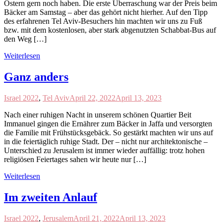
Ostern gern noch haben. Die erste Überraschung war der Preis beim
Bäcker am Samstag – aber das gehört nicht hierher. Auf den Tipp
des erfahrenen Tel Aviv-Besuchers hin machten wir uns zu Fuß
bzw. mit dem kostenlosen, aber stark abgenutzten Schabbat-Bus auf
den Weg […]
Weiterlesen
Ganz anders
Israel 2022
,
Tel Aviv
April 22, 2022
April 13, 2023
Nach einer ruhigen Nacht in unserem schönen Quartier Beit
Immanuel gingen die Ernährer zum Bäcker in Jaffa und versorgten
die Familie mit Frühstücksgebäck. So gestärkt machten wir uns auf
in die feiertäglich ruhige Stadt. Der – nicht nur architektonische –
Unterschied zu Jerusalem ist immer wieder auffällig: trotz hohen
religiösen Feiertages sahen wir heute nur […]
Weiterlesen
Im zweiten Anlauf
Israel 2022
,
Jerusalem
April 21, 2022
April 13, 2023