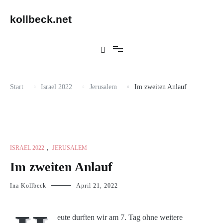
Zum
Inhalt
kollbeck.net
springen
Start
Israel 2022
Jerusalem
Im zweiten Anlauf
ISRAEL 2022
,
JERUSALEM
Im zweiten Anlauf
Ina Kollbeck
April 21, 2022
eute durften wir am 7. Tag ohne weitere