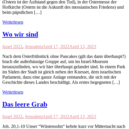
(Ostern ist der Aufstand gegen den Tod), in der Ostermesse der
Hofkirche (Ostern ist die Ankunft des messianischen Friedens) und
beim päpstlichen […]
Weiterlesen
Wo wir sind
Israel 2022
,
Jerusalem
April 17, 2022
April 13, 2023
Nach dem Osterfrühstück ohne Pancakes (gilt das dann überhaupt?)
brach die außerhäusige Gruppe auf, um im Israel-Museum
herauszufinden, wo wir hier überhaupt gelandet sind. In einem Park
im Süden der Stadt ist gleich neben der Knesset, dem israelischen
Parlament, dazu eine ganze Anlage entstanden, die sich mit der
Geschichte dieses Landes beschäftigt. Als erstes begegneten […]
Weiterlesen
Das leere Grab
Israel 2022
,
Jerusalem
April 17, 2022
April 13, 2023
Joh. 20,1-10 Unser “Wüstensohn“ kehrte kurz vor Mitternacht nach