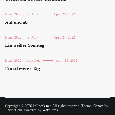
Israel 2022
,
Tel Aviv
April 25, 2022
Auf und ab
Israel 2022
,
Tel Aviv
April 24, 2022
Ein weißer Sonntag
Israel 2022
,
Jerusalem
April 18, 2022
Ein schwerer Tag
Copyright © 2026
kollbeck.net
. All rights reserved. Theme:
Cenote
by
ThemeGrill. Powered by
WordPress
.