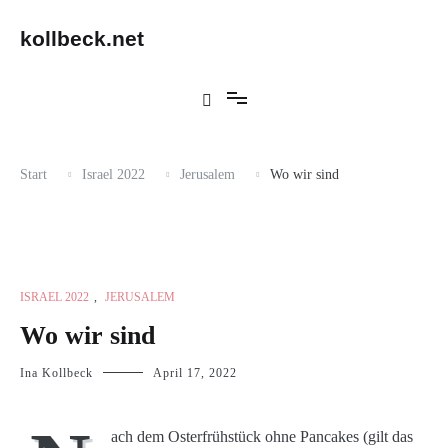
Zum
Inhalt
kollbeck.net
springen
Start
Israel 2022
Jerusalem
Wo wir sind
ISRAEL 2022
,
JERUSALEM
Wo wir sind
Ina Kollbeck
April 17, 2022
ach dem Osterfrühstück ohne Pancakes (gilt das