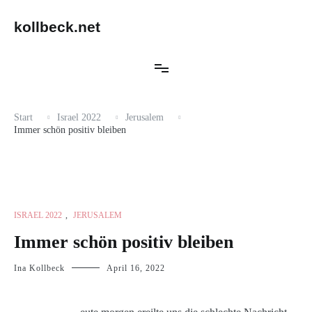
Zum
Inhalt
kollbeck.net
springen
Start
Israel 2022
Jerusalem
Immer schön positiv bleiben
ISRAEL 2022
,
JERUSALEM
Immer schön positiv bleiben
Ina Kollbeck
April 16, 2022