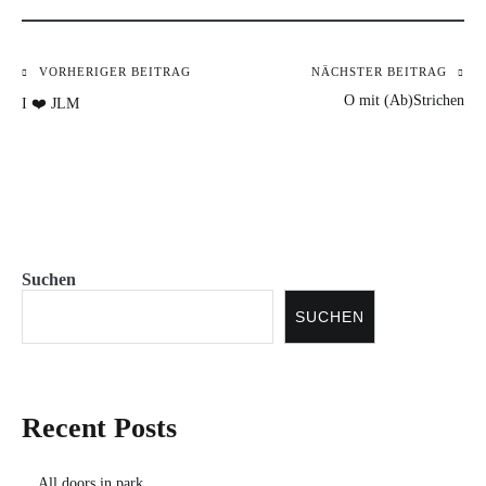
VORHERIGER BEITRAG
NÄCHSTER BEITRAG
Beitragsnavigation
O mit (Ab)Strichen
I ❤️ JLM
Suchen
SUCHEN
Recent Posts
All doors in park