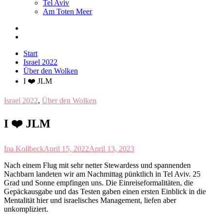
Tel Aviv
Am Toten Meer
Start
Israel 2022
Über den Wolken
I ❤️ JLM
Israel 2022
,
Über den Wolken
I ❤️ JLM
Ina Kollbeck
April 15, 2022
April 13, 2023
N
ach einem Flug mit sehr netter Stewardess und spannenden
Nachbarn landeten wir am Nachmittag pünktlich in Tel Aviv. 25
Grad und Sonne empfingen uns. Die Einreiseformalitäten, die
Gepäckausgabe und das Testen gaben einen ersten Einblick in die
Mentalität hier und israelisches Management, liefen aber
unkompliziert.