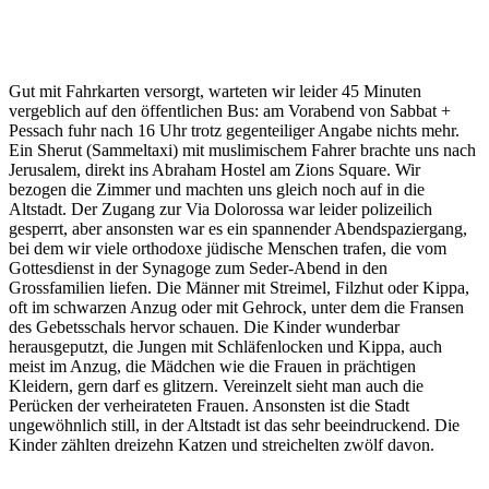
Gut mit Fahrkarten versorgt, warteten wir leider 45 Minuten
vergeblich auf den öffentlichen Bus: am Vorabend von Sabbat +
Pessach fuhr nach 16 Uhr trotz gegenteiliger Angabe nichts mehr.
Ein Sherut (Sammeltaxi) mit muslimischem Fahrer brachte uns nach
Jerusalem, direkt ins Abraham Hostel am Zions Square. Wir
bezogen die Zimmer und machten uns gleich noch auf in die
Altstadt. Der Zugang zur Via Dolorossa war leider polizeilich
gesperrt, aber ansonsten war es ein spannender Abendspaziergang,
bei dem wir viele orthodoxe jüdische Menschen trafen, die vom
Gottesdienst in der Synagoge zum Seder-Abend in den
Grossfamilien liefen. Die Männer mit Streimel, Filzhut oder Kippa,
oft im schwarzen Anzug oder mit Gehrock, unter dem die Fransen
des Gebetsschals hervor schauen. Die Kinder wunderbar
herausgeputzt, die Jungen mit Schläfenlocken und Kippa, auch
meist im Anzug, die Mädchen wie die Frauen in prächtigen
Kleidern, gern darf es glitzern. Vereinzelt sieht man auch die
Perücken der verheirateten Frauen. Ansonsten ist die Stadt
ungewöhnlich still, in der Altstadt ist das sehr beeindruckend. Die
Kinder zählten dreizehn Katzen und streichelten zwölf davon.