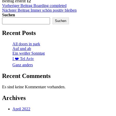
Beitrag erstellt
12
Beitragsnavigation
Vorheriger Beitrag
Boarding completed
Nächster Beitrag
Immer schön positiv bleiben
Suchen
Suchen
Recent Posts
All doors in park
Auf und ab
Ein weißer Sonntag
I ❤️ Tel Aviv
Ganz anders
Recent Comments
Es sind keine Kommentare vorhanden.
Archives
April 2022